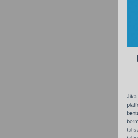
Jika
plat
bent
berm
tuli