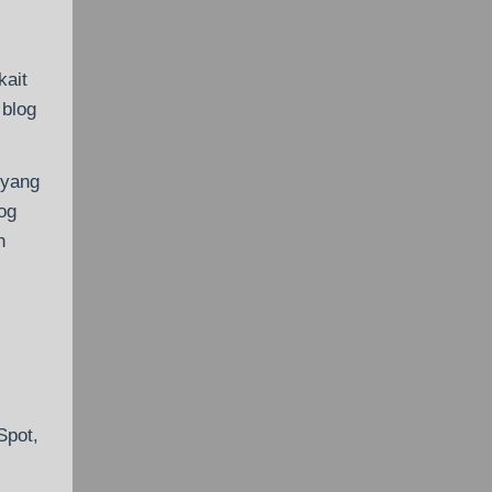
kait
 blog
 yang
og
n
Spot,