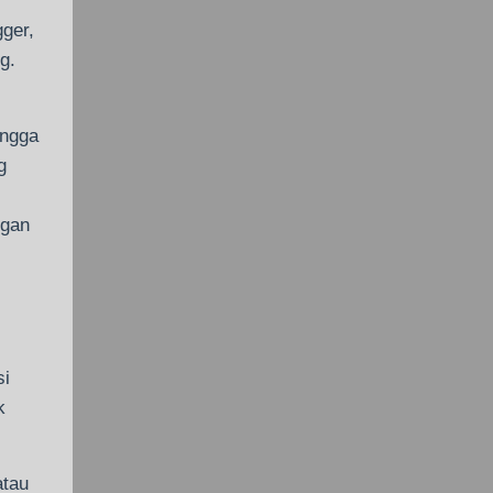
gger,
g.
ingga
g
ngan
si
k
atau