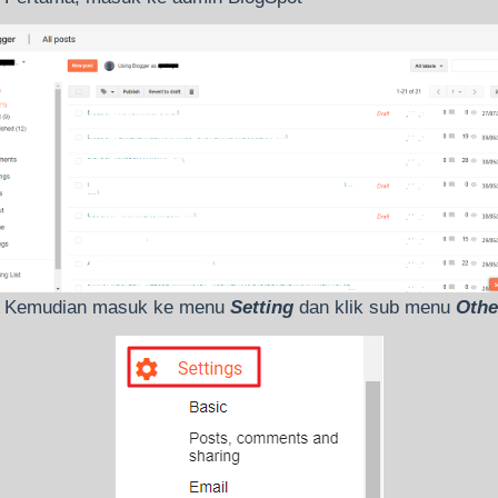
Kemudian masuk ke menu
Setting
dan klik sub menu
Othe