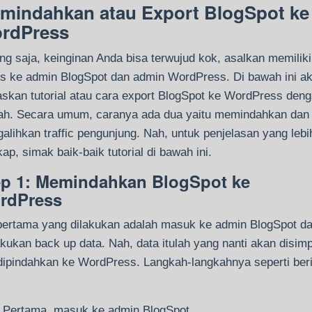
mindahkan atau Export BlogSpot ke
rdPress
ng saja, keinginan Anda bisa terwujud kok, asalkan memiliki
s ke admin BlogSpot dan admin WordPress. Di bawah ini a
laskan tutorial atau cara export BlogSpot ke WordPress den
h. Secara umum, caranya ada dua yaitu memindahkan dan
alihkan traffic pengunjung. Nah, untuk penjelasan yang lebi
kap, simak baik-baik tutorial di bawah ini.
ep 1: Memindahkan BlogSpot ke
rdPress
pertama yang dilakukan adalah masuk ke admin BlogSpot d
kukan back up data. Nah, data itulah yang nanti akan disim
 dipindahkan ke WordPress. Langkah-langkahnya seperti ber
Pertama, masuk ke admin BlogSpot