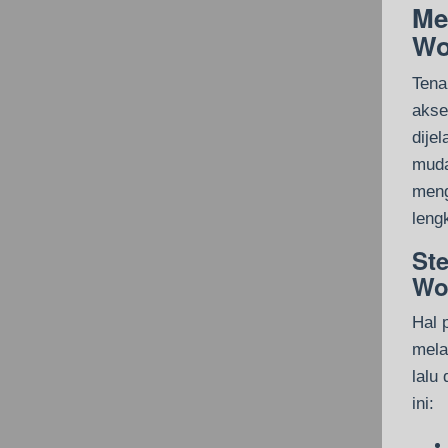
Me
Wo
Tena
akse
dije
muda
meng
leng
St
Wo
Hal 
mela
lalu
ini: