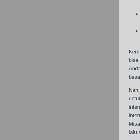
Kemu
bisa
Anda
besa
Nah,
untu
inte
inte
Misa
lalu