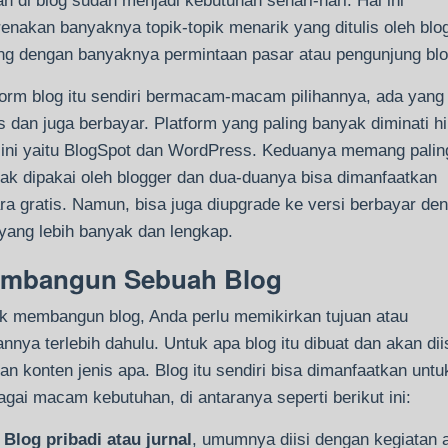
san di blog sudah menjadi kebutuhan sehari-hari. Hal ini
renakan banyaknya topik-topik menarik yang ditulis oleh blo
ing dengan banyaknya permintaan pasar atau pengunjung blo
form blog itu sendiri bermacam-macam pilihannya, ada yang
is dan juga berbayar. Platform yang paling banyak diminati h
 ini yaitu BlogSpot dan WordPress. Keduanya memang palin
ak dipakai oleh blogger dan dua-duanya bisa dimanfaatkan
ra gratis. Namun, bisa juga diupgrade ke versi berbayar de
r yang lebih banyak dan lengkap.
mbangun Sebuah Blog
k membangun blog, Anda perlu memikirkan tujuan atau
annya terlebih dahulu. Untuk apa blog itu dibuat dan akan dii
an konten jenis apa. Blog itu sendiri bisa dimanfaatkan untu
agai macam kebutuhan, di antaranya seperti berikut ini:
Blog pribadi atau jurnal
, umumnya diisi dengan kegiatan 