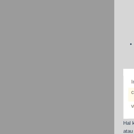
Hal 
atau