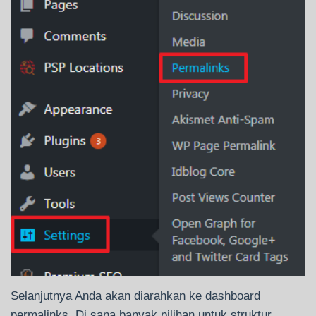
Selanjutnya Anda akan diarahkan ke dashboard
permalinks. Di sana banyak pilihan untuk struktur