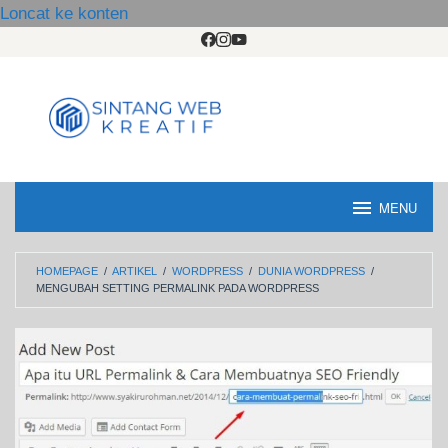
Loncat ke konten
MENU
HOMEPAGE
/
ARTIKEL
/
WORDPRESS
/
DUNIA WORDPRESS
/
MENGUBAH SETTING PERMALINK PADA WORDPRESS